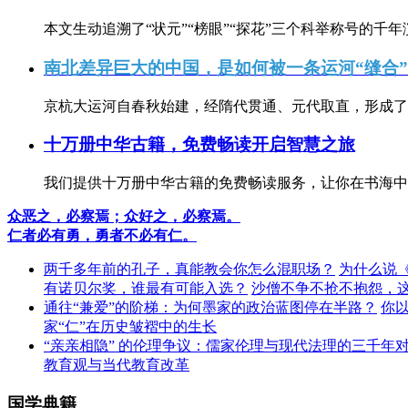
本文生动追溯了“状元”“榜眼”“探花”三个科举称号的千年
南北差异巨大的中国，是如何被一条运河“缝合
京杭大运河自春秋始建，经隋代贯通、元代取直，形成了连
十万册中华古籍，免费畅读开启智慧之旅
我们提供十万册中华古籍的免费畅读服务，让你在书海中
众恶之，必察焉；众好之，必察焉。
仁者必有勇，勇者不必有仁。
两千多年前的孔子，真能教会你怎么混职场？
为什么说
有诺贝尔奖，谁最有可能入选？
沙僧不争不抢不抱怨，
通往“兼爱”的阶梯：为何墨家的政治蓝图停在半路？
你
家“仁”在历史皱褶中的生长
“亲亲相隐” 的伦理争议：儒家伦理与现代法理的三千年
教育观与当代教育改革
国学典籍