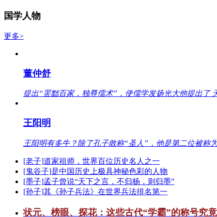
国学人物
更多>
董仲舒
提出“罢黜百家，独尊儒术”，使儒学发扬光大他提出了 
王阳明
王阳明有多牛？除了孔子敢称“圣人”，他是第二位被称为
[老子]道家祖师，世界百位历史名人之一
[鬼谷子]是中国历史上极具神秘色彩的人物
[墨子]孟子曾说“天下之言，不归杨，则归墨”
[孙子]其《孙子兵法》在世界兵法排名第一
状元、榜眼、探花：这些古代“学霸”的称号究