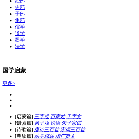
经部
史部
子部
集部
儒学
道学
墨学
法学
国学启蒙
更多>
[启蒙篇]
三字经
百家姓
千字文
[训诫篇]
弟子规
论语
朱子家训
[诗歌篇]
唐诗三百首
宋词三百首
[典故篇]
幼学琼林
增广贤文