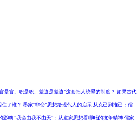
“官是官、职是职、差遣是差遣”这套把人绕晕的制度？
如果古代
困住了谁？
墨家“非命”思想给现代人的启示
从克己到推己：儒
的影响
“我命由我不由天”：从道家思想看哪吒的抗争精神
儒家