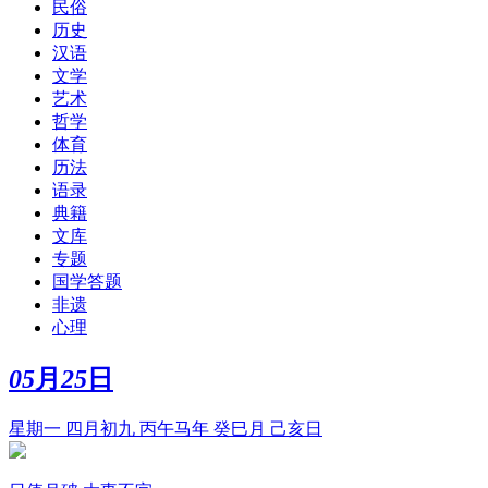
民俗
历史
汉语
文学
艺术
哲学
体育
历法
语录
典籍
文库
专题
国学答题
非遗
心理
05
月
25
日
星期一 四月初九 丙午马年 癸巳月 己亥日