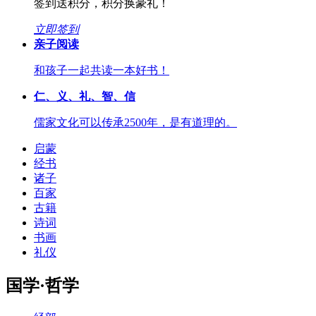
签到送积分，积分换豪礼！
立即签到
亲子阅读
和孩子一起共读一本好书！
仁、义、礼、智、信
儒家文化可以传承2500年，是有道理的。
启蒙
经书
诸子
百家
古籍
诗词
书画
礼仪
国学·哲学