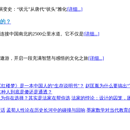
演变史：“状元”从唐代“状头”雅化
[详细...]
”的？
接中国南北的2500公里水道。它不仅是
[详细...]
遨游，开启一段充满智慧与感悟的文化之旅
[详细...]
《红楼梦》是一本中国人的“生存说明书”？
赵匡胤为什么要搞出
这种人到底是傻还是通透？
以为你在选择？其实是法家在帮你选
法家的悖论：设计的囚笼，
对话
孟荀人性论在历史长河中的碰撞与回响
墨家数学对当代教育