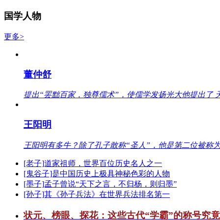
国学人物
更多>
董仲舒
提出“罢黜百家，独尊儒术”，使儒学发扬光大他提出了 
王阳明
王阳明有多牛？除了孔子敢称“圣人”，他是第二位被称为
[老子]道家祖师，世界百位历史名人之一
[鬼谷子]是中国历史上极具神秘色彩的人物
[墨子]孟子曾说“天下之言，不归杨，则归墨”
[孙子]其《孙子兵法》在世界兵法排名第一
状元、榜眼、探花：这些古代“学霸”的称号究