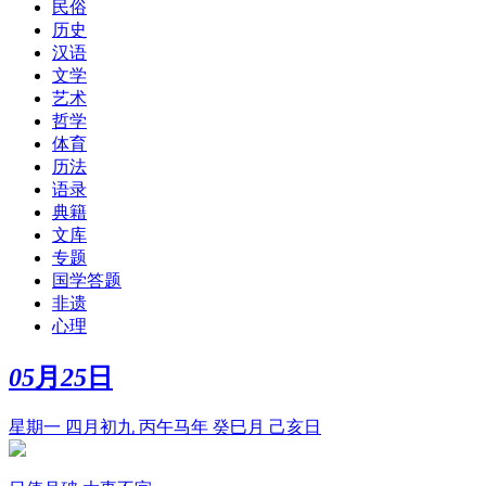
民俗
历史
汉语
文学
艺术
哲学
体育
历法
语录
典籍
文库
专题
国学答题
非遗
心理
05
月
25
日
星期一 四月初九 丙午马年 癸巳月 己亥日