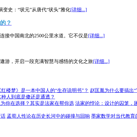
演变史：“状元”从唐代“状头”雅化
[详细...]
”的？
接中国南北的2500公里水道。它不仅是
[详细...]
遨游，开启一段充满智慧与感悟的文化之旅
[详细...]
《红楼梦》是一本中国人的“生存说明书”？
赵匡胤为什么要搞出
这种人到底是傻还是通透？
以为你在选择？其实是法家在帮你选
法家的悖论：设计的囚笼，
对话
孟荀人性论在历史长河中的碰撞与回响
墨家数学对当代教育