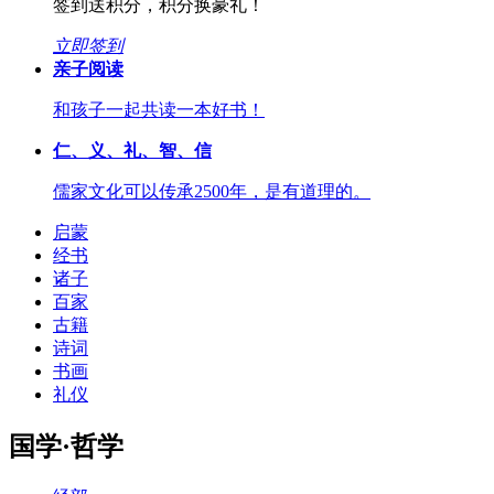
签到送积分，积分换豪礼！
立即签到
亲子阅读
和孩子一起共读一本好书！
仁、义、礼、智、信
儒家文化可以传承2500年，是有道理的。
启蒙
经书
诸子
百家
古籍
诗词
书画
礼仪
国学·哲学