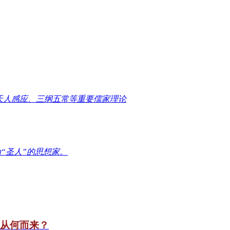
天人感应、三纲五常等重要儒家理论
“圣人”的思想家。
竟从何而来？