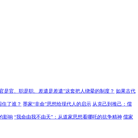
“官是官、职是职、差遣是差遣”这套把人绕晕的制度？
如果古代
困住了谁？
墨家“非命”思想给现代人的启示
从克己到推己：儒
的影响
“我命由我不由天”：从道家思想看哪吒的抗争精神
儒家