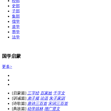
经部
史部
子部
集部
儒学
道学
墨学
法学
国学启蒙
更多>
[启蒙篇]
三字经
百家姓
千字文
[训诫篇]
弟子规
论语
朱子家训
[诗歌篇]
唐诗三百首
宋词三百首
[典故篇]
幼学琼林
增广贤文