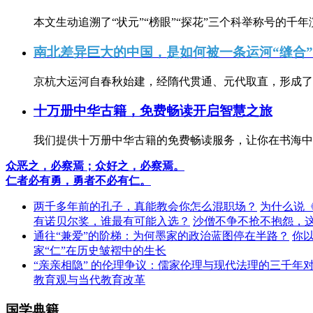
本文生动追溯了“状元”“榜眼”“探花”三个科举称号的千年
南北差异巨大的中国，是如何被一条运河“缝合
京杭大运河自春秋始建，经隋代贯通、元代取直，形成了连
十万册中华古籍，免费畅读开启智慧之旅
我们提供十万册中华古籍的免费畅读服务，让你在书海中
众恶之，必察焉；众好之，必察焉。
仁者必有勇，勇者不必有仁。
两千多年前的孔子，真能教会你怎么混职场？
为什么说
有诺贝尔奖，谁最有可能入选？
沙僧不争不抢不抱怨，
通往“兼爱”的阶梯：为何墨家的政治蓝图停在半路？
你
家“仁”在历史皱褶中的生长
“亲亲相隐” 的伦理争议：儒家伦理与现代法理的三千年
教育观与当代教育改革
国学典籍