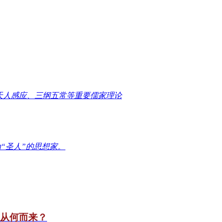
天人感应、三纲五常等重要儒家理论
“圣人”的思想家。
竟从何而来？