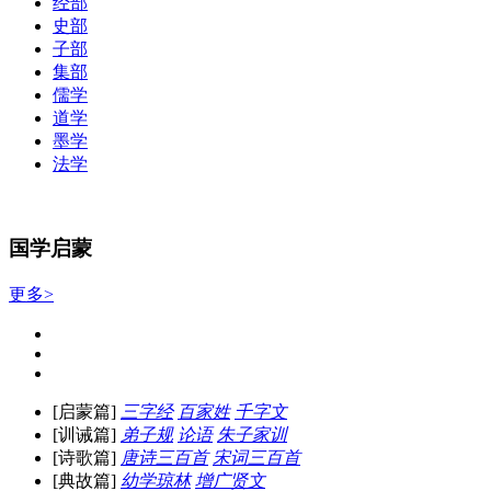
经部
史部
子部
集部
儒学
道学
墨学
法学
国学启蒙
更多>
[启蒙篇]
三字经
百家姓
千字文
[训诫篇]
弟子规
论语
朱子家训
[诗歌篇]
唐诗三百首
宋词三百首
[典故篇]
幼学琼林
增广贤文