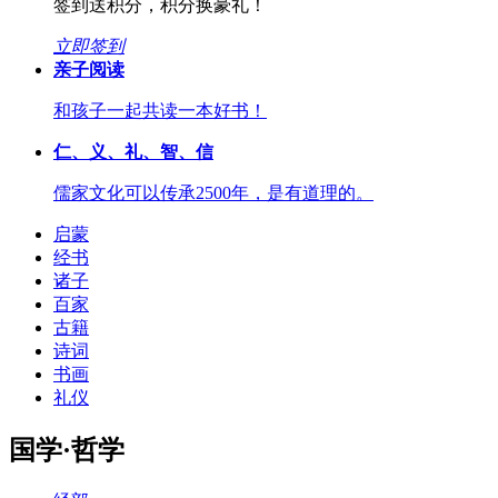
签到送积分，积分换豪礼！
立即签到
亲子阅读
和孩子一起共读一本好书！
仁、义、礼、智、信
儒家文化可以传承2500年，是有道理的。
启蒙
经书
诸子
百家
古籍
诗词
书画
礼仪
国学·哲学