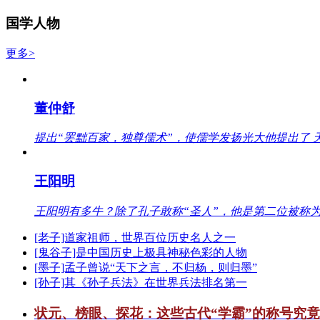
国学人物
更多>
董仲舒
提出“罢黜百家，独尊儒术”，使儒学发扬光大他提出了 
王阳明
王阳明有多牛？除了孔子敢称“圣人”，他是第二位被称为
[老子]道家祖师，世界百位历史名人之一
[鬼谷子]是中国历史上极具神秘色彩的人物
[墨子]孟子曾说“天下之言，不归杨，则归墨”
[孙子]其《孙子兵法》在世界兵法排名第一
状元、榜眼、探花：这些古代“学霸”的称号究