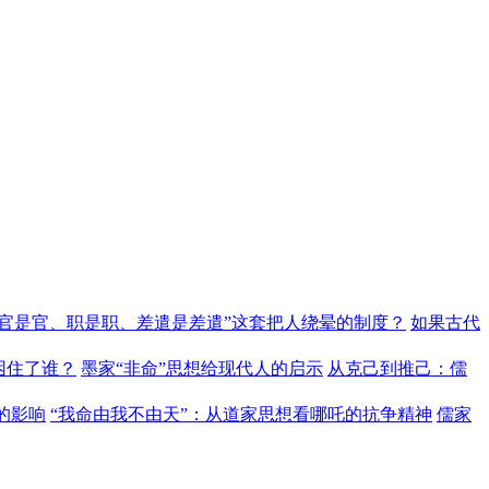
“官是官、职是职、差遣是差遣”这套把人绕晕的制度？
如果古代
困住了谁？
墨家“非命”思想给现代人的启示
从克己到推己：儒
的影响
“我命由我不由天”：从道家思想看哪吒的抗争精神
儒家