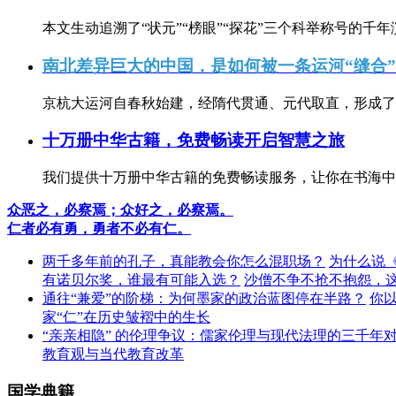
本文生动追溯了“状元”“榜眼”“探花”三个科举称号的千年
南北差异巨大的中国，是如何被一条运河“缝合
京杭大运河自春秋始建，经隋代贯通、元代取直，形成了连
十万册中华古籍，免费畅读开启智慧之旅
我们提供十万册中华古籍的免费畅读服务，让你在书海中
众恶之，必察焉；众好之，必察焉。
仁者必有勇，勇者不必有仁。
两千多年前的孔子，真能教会你怎么混职场？
为什么说
有诺贝尔奖，谁最有可能入选？
沙僧不争不抢不抱怨，
通往“兼爱”的阶梯：为何墨家的政治蓝图停在半路？
你
家“仁”在历史皱褶中的生长
“亲亲相隐” 的伦理争议：儒家伦理与现代法理的三千年
教育观与当代教育改革
国学典籍