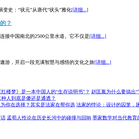
演变史：“状元”从唐代“状头”雅化
[详细...]
”的？
接中国南北的2500公里水道。它不仅是
[详细...]
遨游，开启一段充满智慧与感悟的文化之旅
[详细...]
《红楼梦》是一本中国人的“生存说明书”？
赵匡胤为什么要搞出
这种人到底是傻还是通透？
以为你在选择？其实是法家在帮你选
法家的悖论：设计的囚笼，
对话
孟荀人性论在历史长河中的碰撞与回响
墨家数学对当代教育