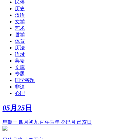
民俗
历史
汉语
文学
艺术
哲学
体育
历法
语录
典籍
文库
专题
国学答题
非遗
心理
05
月
25
日
星期一 四月初九 丙午马年 癸巳月 己亥日